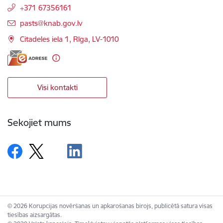
+371 67356161
E-pasts:
pasts@knab.gov.lv
Citadeles iela 1, Rīga, LV-1010
Visi kontakti
Sekojiet mums
© 2026 Korupcijas novēršanas un apkarošanas birojs, publicētā satura visas
tiesības aizsargātas.