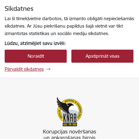
Pāriet uz lapas saturu
Sīkdatnes
Spied
lai meklētu
Enter
Lai šī tīmekļvietne darbotos, tā izmanto obligāti nepieciešamās
sīkdatnes. Ar Jūsu piekrišanu papildus šajā vietnē var tikt
izmantotas statistikas un sociālo mediju sīkdatnes.
Lūdzu, atzīmējiet savu izvēli:
Noraidīt
Apstiprināt visas
Pārvaldīt sīkdatnes
Korupcijas novēršanas un apkarošanas birojs