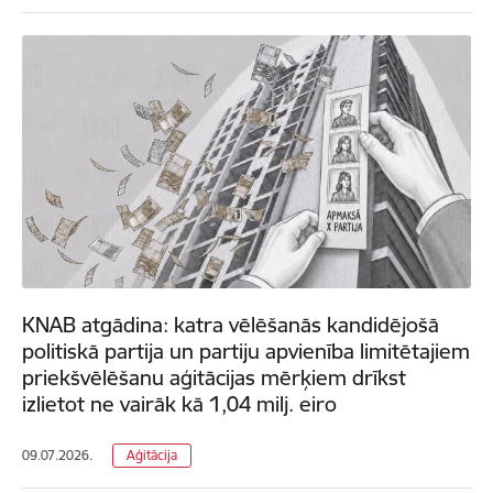
KNAB atgādina: katra vēlēšanās kandidējošā
politiskā partija un partiju apvienība limitētajiem
priekšvēlēšanu aģitācijas mērķiem drīkst
izlietot ne vairāk kā 1,04 milj. eiro
09.07.2026.
Aģitācija