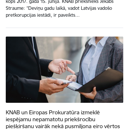
kopš 2017. gada 15. jūnija. KNAB priekšnieks Jēkabs
Straume: “Deviņu gadu laikā, vadot Latvijas vadošo
pretkorupcijas iestādi, ir paveikts…
KNAB un Eiropas Prokuratūra izmeklē
iespējamu nepamatotu priekšrocību
piešķiršanu vairāk nekā pusmiljona eiro vērtos