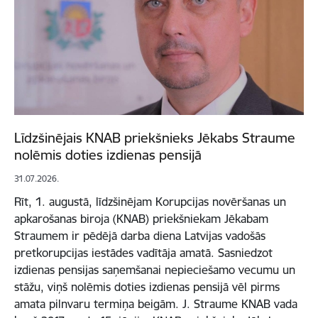
Līdzšinējais KNAB priekšnieks Jēkabs Straume
nolēmis doties izdienas pensijā
31.07.2026.
Rīt, 1. augustā, līdzšinējam Korupcijas novēršanas un
apkarošanas biroja (KNAB) priekšniekam Jēkabam
Straumem ir pēdējā darba diena Latvijas vadošās
pretkorupcijas iestādes vadītāja amatā. Sasniedzot
izdienas pensijas saņemšanai nepieciešamo vecumu un
stāžu, viņš nolēmis doties izdienas pensijā vēl pirms
amata pilnvaru termiņa beigām. J. Straume KNAB vada