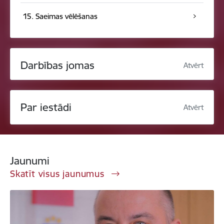
15. Saeimas vēlēšanas
Darbības jomas
Atvērt
Par iestādi
Atvērt
Jaunumi
Skatīt visus jaunumus