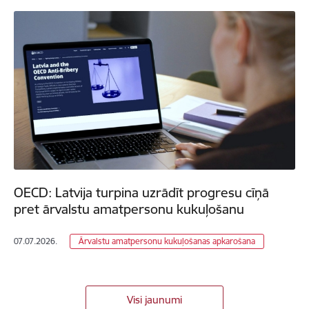
OECD: Latvija turpina uzrādīt progresu cīņā
pret ārvalstu amatpersonu kukuļošanu
07.07.2026.
Ārvalstu amatpersonu kukuļošanas apkarošana
Visi jaunumi