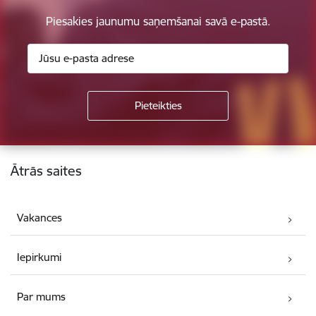
Piesakies jaunumu saņemšanai savā e-pastā.
Kājene
Ātrās saites
Vakances
Iepirkumi
Par mums