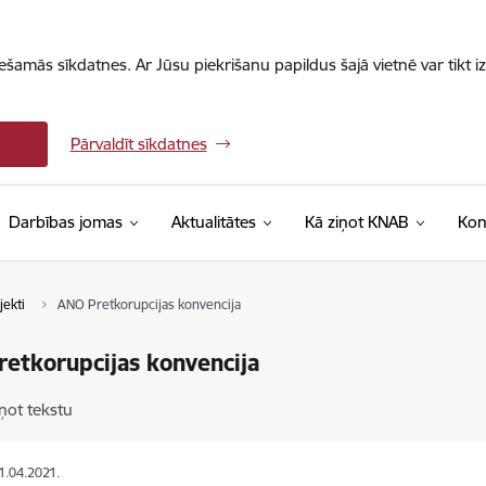
iešamās sīkdatnes. Ar Jūsu piekrišanu papildus šajā vietnē var tikt i
Pārvaldīt sīkdatnes
Darbības jomas
Aktualitātes
Kā ziņot KNAB
Kon
jekti
ANO Pretkorupcijas konvencija
etkorupcijas konvencija
ņot tekstu
21.04.2021.