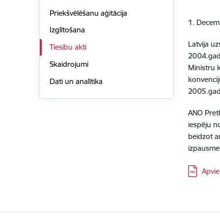
Priekšvēlēšanu aģitācija
1. Decem
Izglītošana
Latvija u
Tiesību akti
2004.gada
Skaidrojumi
Ministru 
konvencij
Dati un analītika
2005.gada
ANO Pretk
iespēju n
beidzot a
izpausmes
Lejupielā
Apvie