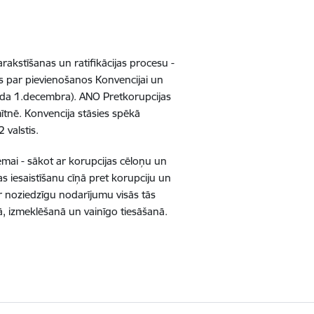
rakstīšanas un ratifikācijas procesu -
s par pievienošanos Konvencijai un
gada 1.decembra). ANO Pretkorupcijas
ītnē. Konvencija stāsies spēkā
 valstis.
mai - sākot ar korupcijas cēloņu un
s iesaistīšanu cīņā pret korupciju un
ar noziedzīgu nodarījumu visās tās
 izmeklēšanā un vainīgo tiesāšanā.