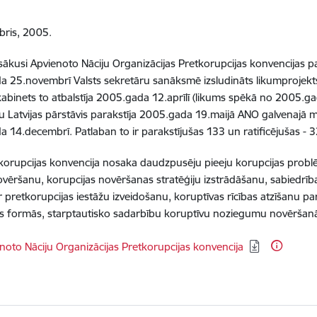
bris, 2005.
zsākusi Apvienoto Nāciju Organizācijas Pretkorupcijas konvencijas pa
 25.novembrī Valsts sekretāru sanāksmē izsludināts likumprojekt
kabinets to atbalstīja 2005.gada 12.aprīlī (likums spēkā no 2005.
u Latvijas pārstāvis parakstīja 2005.gada 19.maijā ANO galvenajā m
 14.decembrī. Patlaban to ir parakstījušas 133 un ratificējušas - 32
orupcijas konvencija nosaka daudzpusēju pieeju korupcijas problē
ovēršanu, korupcijas novēršanas stratēģiju izstrādāšanu, sabiedrība
r pretkorupcijas iestāžu izveidošanu, koruptīvas rīcības atzīšanu p
 formās, starptautisko sadarbību koruptīvu noziegumu novēršanā,
dēt:
noto Nāciju Organizācijas Pretkorupcijas konvencija