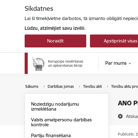
Pāriet uz lapas saturu
Sīkdatnes
Lai šī tīmekļvietne darbotos, tā izmanto obligāti nepiec
Lūdzu, atzīmējiet savu izvēli:
Noraidīt
Apstiprināt visas
Par mums
Sākums
Darbības jomas
Tiesību akti
Tiesību aktu pro
ANO Pr
Noziedzīgu nodarījumu
izmeklēšana
Atska
Valsts amatpersonu darbības
kontrole
Publicēts: 
Partiju finansēšana