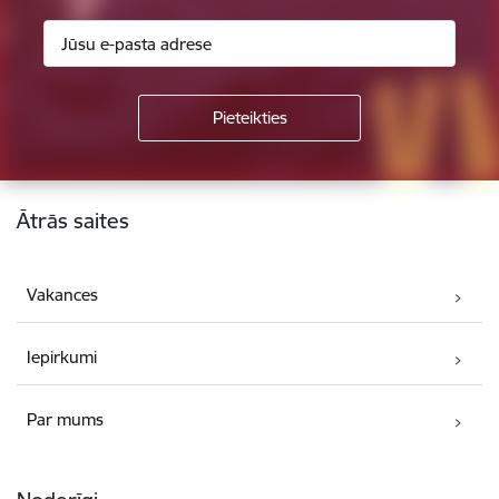
Kājene
Ātrās saites
Vakances
Iepirkumi
Par mums