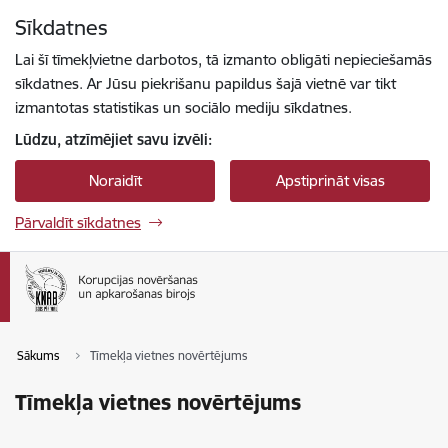
Pāriet uz lapas saturu
Sīkdatnes
Spied
lai meklētu
Enter
Lai šī tīmekļvietne darbotos, tā izmanto obligāti nepieciešamās
sīkdatnes. Ar Jūsu piekrišanu papildus šajā vietnē var tikt
izmantotas statistikas un sociālo mediju sīkdatnes.
Lūdzu, atzīmējiet savu izvēli:
Noraidīt
Apstiprināt visas
Pārvaldīt sīkdatnes
Sākums
Tīmekļa vietnes novērtējums
Tīmekļa vietnes novērtējums