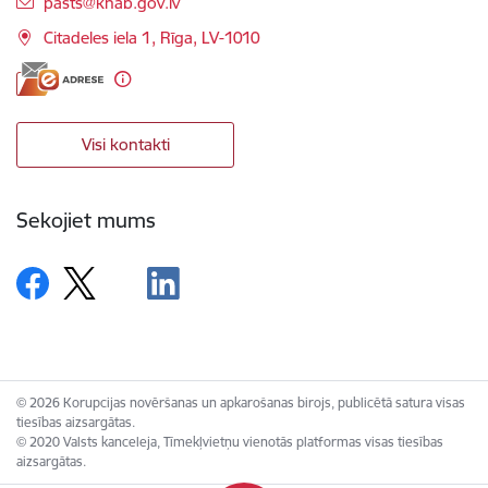
E-pasts:
pasts@knab.gov.lv
Citadeles iela 1, Rīga, LV-1010
Visi kontakti
Sekojiet mums
© 2026 Korupcijas novēršanas un apkarošanas birojs, publicētā satura visas
tiesības aizsargātas.
© 2020 Valsts kanceleja, Tīmekļvietņu vienotās platformas visas tiesības
aizsargātas.