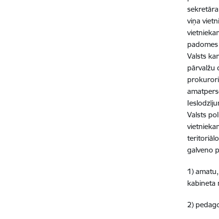
sekretāra
viņa viet
vietnieka
padomes l
Valsts ka
pārvalžu 
prokurori
amatperso
Ieslodzīj
Valsts pol
vietnieka
teritoriā
galveno p
1) amatu,
kabineta
2) pedago