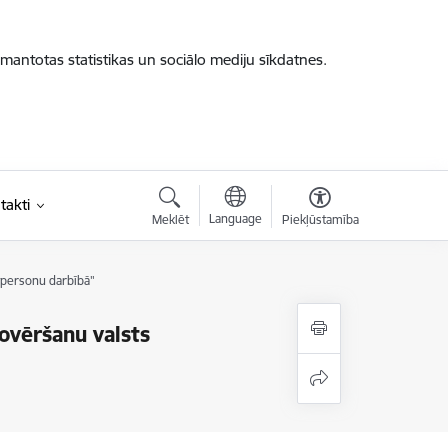
zmantotas statistikas un sociālo mediju sīkdatnes.
takti
Language
Meklēt
Piekļūstamība
tpersonu darbībā"
ovēršanu valsts