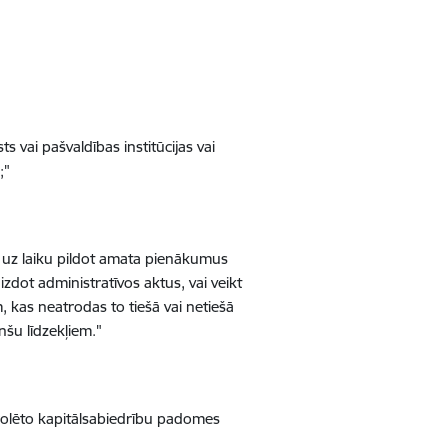
ts vai pašvaldības institūcijas vai
;"
 uz laiku pildot amata pienākumus
 izdot administratīvos aktus, vai veikt
, kas neatrodas to tiešā vai netiešā
anšu līdzekļiem."
rolēto kapitālsabiedrību padomes