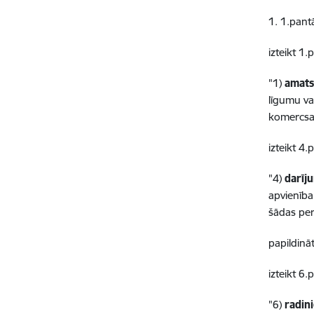
1. 1.pant
izteikt 1
"1)
amat
līgumu vai
komercsa
izteikt 4
"4)
darīj
apvienība
šādas per
papildinā
izteikt 6
"6)
radin