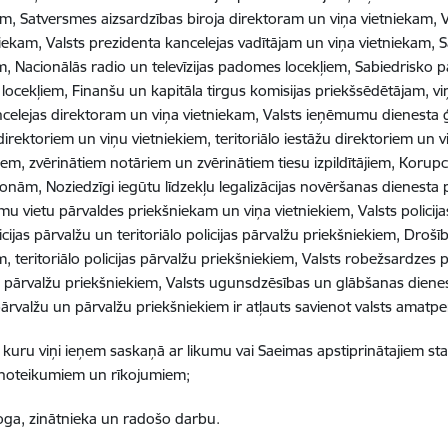
m, Satversmes aizsardzības biroja direktoram un viņa vietniekam, Va
niekam, Valsts prezidenta kancelejas vadītājam un viņa vietniekam,
m, Nacionālās radio un televīzijas padomes locekļiem, Sabiedrisko
ocekļiem, Finanšu un kapitāla tirgus komisijas priekšsēdētājam, v
ncelejas direktoram un viņa vietniekam, Valsts ieņēmumu dienesta 
direktoriem un viņu vietniekiem, teritoriālo iestāžu direktoriem un v
em, zvērinātiem notāriem un zvērinātiem tiesu izpildītājiem, Korup
nām, Noziedzīgi iegūtu līdzekļu legalizācijas novēršanas dienesta 
umu vietu pārvaldes priekšniekam un viņa vietniekiem, Valsts policij
icijas pārvalžu un teritoriālo policijas pārvalžu priekšniekiem, Droš
m, teritoriālo policijas pārvalžu priekšniekiem, Valsts robežsardzes
lo pārvalžu priekšniekiem, Valsts ugunsdzēsības un glābšanas diene
ārvalžu un pārvalžu priekšniekiem ir atļauts savienot valsts amatpe
 kuru viņi ieņem saskaņā ar likumu vai Saeimas apstiprinātajiem st
 noteikumiem un rīkojumiem;
ga, zinātnieka un radošo darbu.