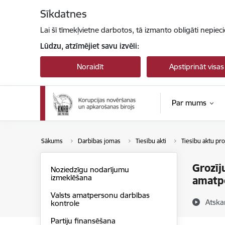
Pāriet uz lapas saturu
Sīkdatnes
Lai šī tīmekļvietne darbotos, tā izmanto obligāti nepiec
Lūdzu, atzīmējiet savu izvēli:
Noraidīt
Apstiprināt visas
Par mums
Sākums
Darbības jomas
Tiesību akti
Tiesību aktu pro
Grozīj
Noziedzīgu nodarījumu
izmeklēšana
amatp
Valsts amatpersonu darbības
Atska
kontrole
Partiju finansēšana