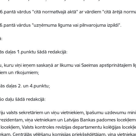
t 6.pantā vārdus "citā normatīvajā aktā" ar vārdiem "citā ārējā norma
t 6.pantā vārdus "uzņēmuma līguma vai pilnvarojuma izpildi".
ā:
trās daļas 1.punktu šādā redakcijā:
u, kuru viņi ieņem saskaņā ar likumu vai Saeimas apstiprinātajiem 
iem un rīkojumiem;
trās daļas 2. un 4.punktu;
ešo daļu šādā redakcijā:
triju valsts sekretāriem un viņu vietniekiem, īpašumu uzdevumu minis
ezidentam, viņa vietniekam un Latvijas Bankas padomes locekļiem, v
ocekļiem, Valsts kontroles revīzijas departamentu kolēģijas locekļi
ekam, Centrālās vēlēšanu komisijas priekšsēdētājam, viņa vietniek