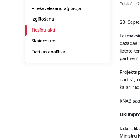
Publicēts: 
Priekšvēlēšanu aģitācija
Izglītošana
23. Septe
Tiesību akti
Lai maksi
Skaidrojumi
dažādas l
lietoto t
Dati un analītika
partneri"
Projekts 
darbs", j
kā arī rad
KNAB saga
Likumpro
Izdarīt l
Ministru 