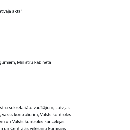
tīvajā aktā".
līgumiem, Ministru kabineta
tru sekretariātu vadītājiem, Latvijas
alsts kontrolierim, Valsts kontroles
em un Valsts kontroles kancelejas
am un Centrālās vēlēšanu komisijas