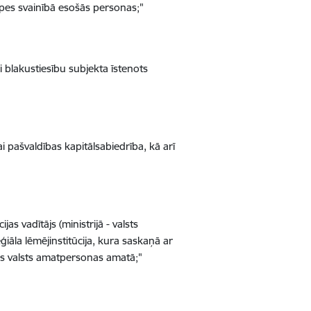
āpes svainībā esošās personas;"
i blakustiesību subjekta īstenots
ai pašvaldības kapitālsabiedrība, kā arī
ijas vadītājs (ministrijā - valsts
iāla lēmējinstitūcija, kura saskaņā ar
nas valsts amatpersonas amatā;"