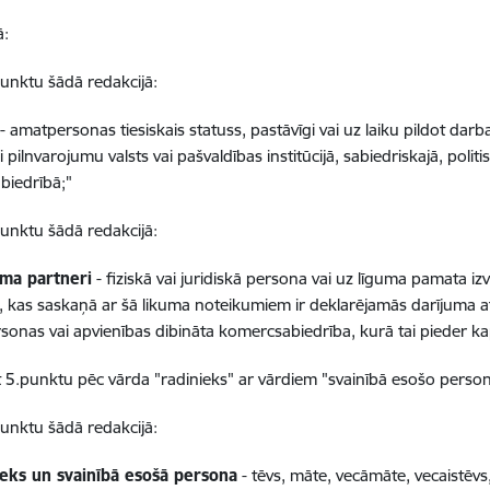
ā:
.punktu šādā redakcijā:
s
- amatpersonas tiesiskais statuss, pastāvīgi vai uz laiku pildot d
 pilnvarojumu valsts vai pašvaldības institūcijā, sabiedriskajā, politis
biedrībā;"
.punktu šādā redakcijā:
uma partneri
- fiziskā vai juridiskā persona vai uz līguma pamata izv
, kas saskaņā ar šā likuma noteikumiem ir deklarējamās darījuma at
sonas vai apvienības dibināta komercsabiedrība, kurā tai pieder kap
t 5.punktu pēc vārda "radinieks" ar vārdiem "svainībā esošo perso
.punktu šādā redakcijā:
ieks un svainībā esošā persona
- tēvs, māte, vecāmāte, vecaistēvs