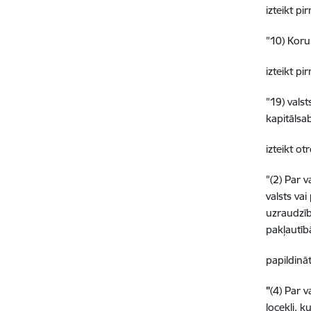
izteikt p
"10) Koru
izteikt p
"19) valst
kapitālsab
izteikt ot
"(2) Par 
valsts vai
uzraudzīb
pakļautībā
papildinā
"
(4) Par 
locekļi, ku