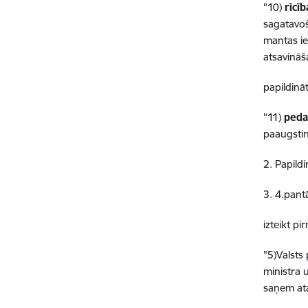
"10)
rīcī
sagatavoš
mantas ie
atsavināš
papildinā
"11)
peda
paaugstin
2. Papild
3. 4.pant
izteikt p
"5)Valsts
ministra 
saņem ata