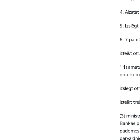
4. Aizstā
5. Izslēg
6. 7.pant
izteikt o
" 1) amat
noteikum
izslēgt o
izteikt tr
(3) minis
Bankas pr
padomes l
pārvaldni