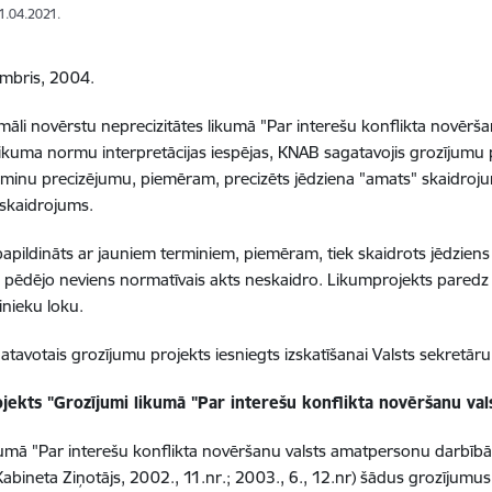
21.04.2021.
mbris, 2004.
māli novērstu neprecizitātes likumā "Par interešu konflikta novēr
ikuma normu interpretācijas iespējas, KNAB sagatavojis grozījumu 
erminu precizējumu, piemēram, precizēts jēdziena "amats" skaidroju
 skaidrojums.
papildināts ar jauniem terminiem, piemēram, tiek skaidrots jēdzien
o pēdējo neviens normatīvais akts neskaidro. Likumprojekts paredz 
inieku loku.
tavotais grozījumu projekts iesniegts izskatīšanai Valsts sekret
jekts "Grozījumi likumā "Par interešu konflikta novēršanu va
ikumā "Par interešu konflikta novēršanu valsts amatpersonu darbībā
Kabineta Ziņotājs, 2002., 11.nr.; 2003., 6., 12.nr) šādus grozījumus