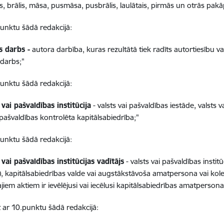
s, brālis, māsa, pusmāsa, pusbrālis, laulātais, pirmās un otrās pak
.punktu šādā redakcijā:
s darbs -
autora darbība, kuras rezultātā tiek radīts autortiesību va
a darbs;"
.punktu šādā redakcijā:
 vai pašvaldības institūcija
- valsts vai pašvaldības iestāde, valsts v
 pašvaldības kontrolēta kapitālsabiedrība;"
.punktu šādā redakcijā:
 vai pašvaldības institūcijas vadītājs
- valsts vai pašvaldības institūc
), kapitālsabiedrības valde vai augstākstāvoša amatpersona vai koleģ
jiem aktiem ir ievēlējusi vai iecēlusi kapitālsabiedrības amatperso
t ar 10.punktu šādā redakcijā: