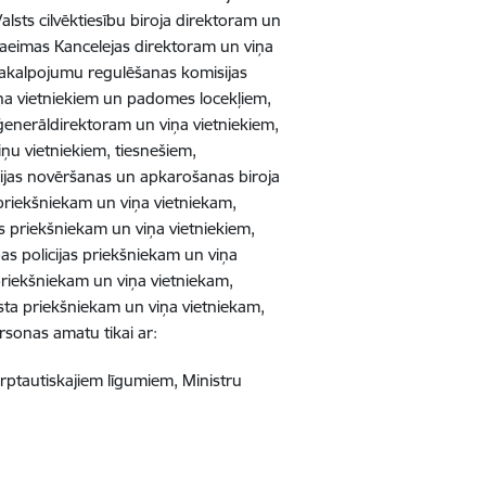
lsts cilvēktiesību biroja direktoram un
 Saeimas Kancelejas direktoram un viņa
 pakalpojumu regulēšanas komisijas
iņa vietniekiem un padomes locekļiem,
ģenerāldirektoram un viņa vietniekiem,
iņu vietniekiem, tiesnešiem,
cijas novēršanas un apkarošanas biroja
priekšniekam un viņa vietniekam,
as priekšniekam un viņa vietniekiem,
ības policijas priekšniekam un viņa
 priekšniekam un viņa vietniekam,
sta priekšniekam un viņa vietniekam,
rsonas amatu tikai ar:
arptautiskajiem līgumiem, Ministru