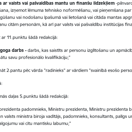
ba ar valsts vai pašvaldības mantu un finanšu līdzekļiem
-pilnvar
ana, izņemot lēmuma tehnisko noformēšanu, vai pieņemšana par val
gūšanu vai nodošanu īpašumā vai lietošanā vai citāda mantas apgrū
anu citām personām, kā arī par valsts vai pašvaldību institūcijas fina
t ar 11.punktu šādā redakcijā:
goga darbs -
darbs, kas saistīts ar personu izglītošanu un apmācību,
ātu savu profesionālo kvalifikāciju;"
ināt 2.pantu pēc vārda "radinieks" ar vārdiem "svainībā esošo pers
ā:
irmās daļas 5.punktu šādā redakcijā:
 prezidenta padomnieks, Ministru prezidenta, Ministru prezidenta 
un valsts ministra biroja vadītājs, padomnieks, konsultants, palīgs u
lgojumu vai citu mantisku labumu;"