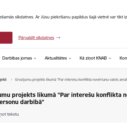
iešamās sīkdatnes. Ar Jūsu piekrišanu papildus šajā vietnē var tikt i
Pārvaldīt sīkdatnes
Darbības jomas
Aktualitātes
Kā ziņot KNAB
Kon
jekti
Grozījumu projekts likumā "Par interešu konflikta novēršanu valsts ama
umu projekts likumā "Par interešu konflikta n
ersonu darbībā"
ņot tekstu