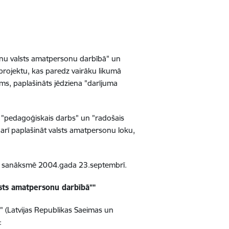
šanu valsts amatpersonu darbībā" un
projektu, kas paredz vairāku likumā
ms, paplašināts jēdziena "darījuma
s "pedagoģiskais darbs" un "radošais
arī paplašināt valsts amatpersonu loku,
āru sanāksmē 2004.gada 23.septembrī.
lsts amatpersonu darbībā""
" (Latvijas Republikas Saeimas un
: