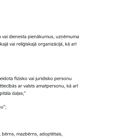
arba vai dienesta pienākumus, uzņēmuma
kajā vai reliģiskajā organizācijā, kā arī
eidota fizisko vai juridisko personu
tiecībās ar valsts amatpersonu, kā arī
itāla daļas;"
nu";
, bērns, mazbērns, adoptētais,