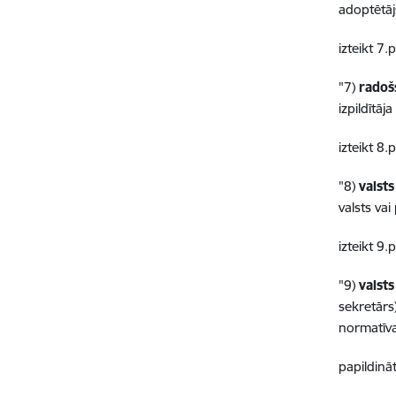
adoptētāj
izteikt 7
"7)
radoš
izpildītāj
izteikt 8
"8)
valsts
valsts vai
izteikt 9
"9)
valsts
sekretārs
normatīva
papildinā