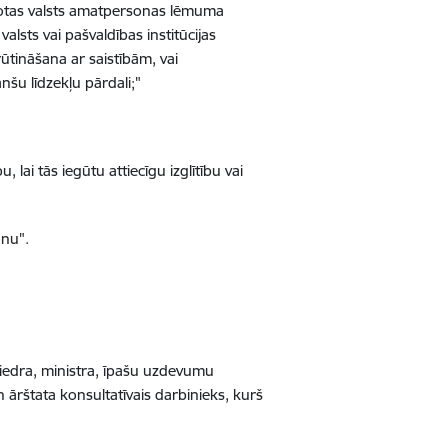
otas valsts amatpersonas lēmuma
sts vai pašvaldības institūcijas
tināšana ar saistībām, vai
nšu līdzekļu pārdali;"
 lai tās iegūtu attiecīgu izglītību vai
onu".
biedra, ministra, īpašu uzdevumu
n ārštata konsultatīvais darbinieks, kurš