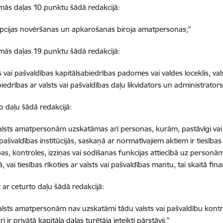
irmās daļas 10.punktu šādā redakcijā:
pcijas novēršanas un apkarošanas biroja amatpersonas;"
irmās daļas 19.punktu šādā redakcijā:
s vai pašvaldības kapitālsabiedrības padomes vai valdes loceklis, vals
iedrības ar valsts vai pašvaldības daļu likvidators un administrators
ro daļu šādā redakcijā:
valsts amatpersonām uzskatāmas arī personas, kurām, pastāvīgi vai
 pašvaldības institūcijās, saskaņā ar normatīvajiem aktiem ir tiesības
as, kontroles, izziņas vai sodīšanas funkcijas attiecībā uz personām
, vai tiesības rīkoties ar valsts vai pašvaldības mantu, tai skaitā fin
t ar ceturto daļu šādā redakcijā:
valsts amatpersonām nav uzskatāmi tādu valsts vai pašvaldību kont
ri ir privātā kapitāla daļas turētāja ieteikti pārstāvji."