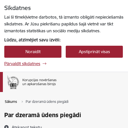
Pāriet uz lapas saturu
Sīkdatnes
Spied
lai meklētu
Enter
Lai šī tīmekļvietne darbotos, tā izmanto obligāti nepieciešamās
sīkdatnes. Ar Jūsu piekrišanu papildus šajā vietnē var tikt
izmantotas statistikas un sociālo mediju sīkdatnes.
Lūdzu, atzīmējiet savu izvēli:
Noraidīt
Apstiprināt visas
Pārvaldīt sīkdatnes
Sākums
Par dzeramā ūdens piegādi
Par dzeramā ūdens piegādi
Atskaņot tekstu