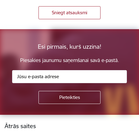
Sniegt atsauksmi
Esi pirmais, kurš uzzina!
Piesakies jaunumu saņemšanai savā e-pastā.
Kājene
Ātrās saites