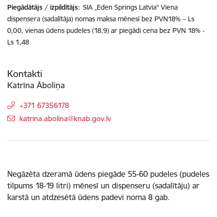
Piegādātājs / izpildītājs:
SIA „Eden Springs Latvia” Viena
dispensera (sadalītāja) nomas maksa mēnesī bez PVN18% – Ls
0,00, vienas ūdens pudeles (18,9) ar piegādi cena bez PVN 18% -
Ls 1,48
Kontakti
Katrīna Āboliņa
+371 67356178
E-pasts:
katrina.abolina@knab.gov.lv
Negāzēta dzeramā ūdens piegāde 55-60 pudeles (pudeles
tilpums 18-19 litri) mēnesī un dispenseru (sadalītāju) ar
karstā un atdzesētā ūdens padevi noma 8 gab.