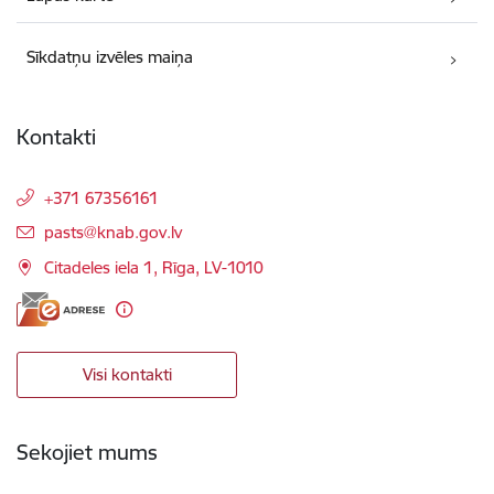
Sīkdatņu izvēles maiņa
Kontakti
+371 67356161
E-pasts:
pasts@knab.gov.lv
Citadeles iela 1, Rīga, LV-1010
Visi kontakti
Sekojiet mums