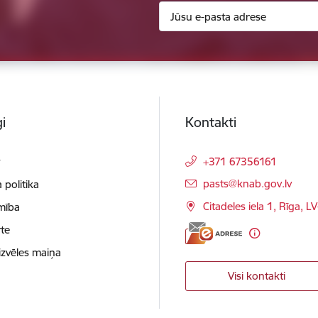
i
Kontakti
t
+371 67356161
E-pasts:
pasts@knab.gov.lv
 politika
Citadeles iela 1, Rīga, L
mība
te
izvēles maiņa
Visi kontakti