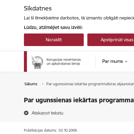
Pāriet uz lapas saturu
Sīkdatnes
Lai šī tīmekļvietne darbotos, tā izmanto obligāti nepiec
Lūdzu, atzīmējiet savu izvēli:
Noraidīt
Apstiprināt visas
Par mums
Sākums
Par ugunssienas iekārtas programmatūras atjaunoša
Par ugunssienas iekārtas programma
Atskaņot tekstu
Publikācijas datums:
03.10.2006.