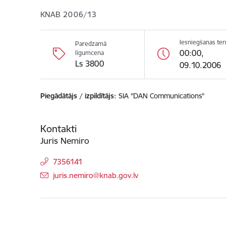
KNAB 2006/13
Iesniegšanas te
Paredzamā
00:00,
līgumcena
Ls 3800
09.10.2006
Piegādātājs / izpildītājs:
SIA "DAN Communications"
Kontakti
Juris Nemiro
7356141
E-pasts:
juris.nemiro@knab.gov.lv