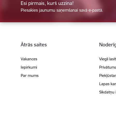
Esi pirmais, kurš uzzina!
Piesakies jaunumu saņemšanai savā e-pastā.
Kājene
Ātrās saites
Noderīg
Vakances
Viegli lasī
Iepirkumi
Privātuma
Par mums
Piekļūsta
Lapas kar
Sīkdatņu 