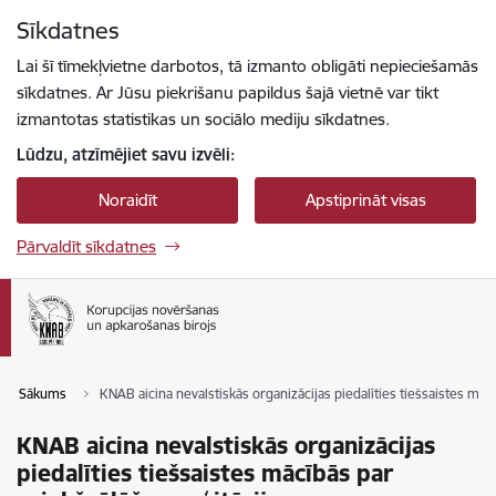
Pāriet uz lapas saturu
Sīkdatnes
Spied
lai meklētu
Enter
Lai šī tīmekļvietne darbotos, tā izmanto obligāti nepieciešamās
sīkdatnes. Ar Jūsu piekrišanu papildus šajā vietnē var tikt
izmantotas statistikas un sociālo mediju sīkdatnes.
Lūdzu, atzīmējiet savu izvēli:
Noraidīt
Apstiprināt visas
Pārvaldīt sīkdatnes
Sākums
KNAB aicina nevalstiskās organizācijas piedalīties tiešsaistes māc
KNAB aicina nevalstiskās organizācijas
piedalīties tiešsaistes mācībās par