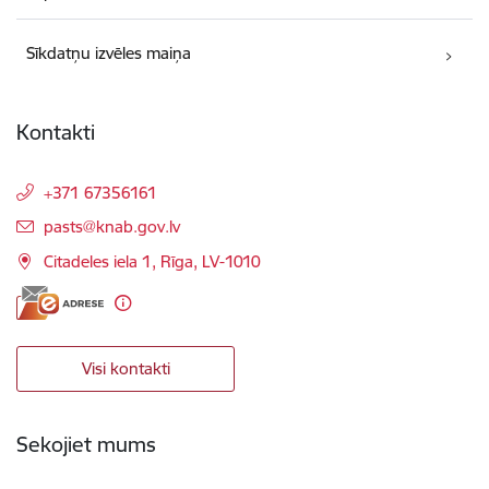
Sīkdatņu izvēles maiņa
Kontakti
+371 67356161
E-pasts:
pasts@knab.gov.lv
Citadeles iela 1, Rīga, LV-1010
Visi kontakti
Sekojiet mums