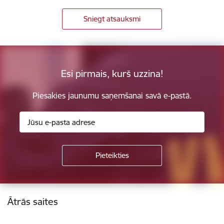
Sniegt atsauksmi
Esi pirmais, kurš uzzina!
Piesakies jaunumu saņemšanai savā e-pastā.
Kājene
Ātrās saites