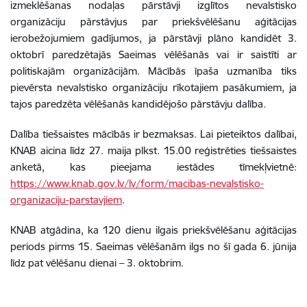
izmeklēšanas nodaļas pārstāvji izglītos nevalstisko
organizāciju pārstāvjus par priekšvēlēšanu aģitācijas
ierobežojumiem gadījumos, ja pārstāvji plāno kandidēt 3.
oktobrī paredzētajās Saeimas vēlēšanās vai ir saistīti ar
politiskajām organizācijām. Mācībās īpaša uzmanība tiks
pievērsta nevalstisko organizāciju rīkotajiem pasākumiem, ja
tajos paredzēta vēlēšanās kandidējošo pārstāvju dalība.
Dalība tiešsaistes mācībās ir bezmaksas. Lai pieteiktos dalībai,
KNAB aicina līdz 27. maija plkst. 15.00 reģistrēties tiešsaistes
anketā, kas pieejama iestādes tīmekļvietnē:
https://www.knab.gov.lv/lv/form/macibas-nevalstisko-
organizaciju-parstavjiem
.
KNAB atgādina, ka 120 dienu ilgais priekšvēlēšanu aģitācijas
periods pirms 15. Saeimas vēlēšanām ilgs no šī gada 6. jūnija
līdz pat vēlēšanu dienai – 3. oktobrim.