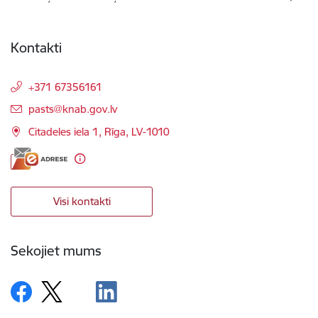
Kontakti
+371 67356161
E-pasts:
pasts@knab.gov.lv
Citadeles iela 1, Rīga, LV-1010
Visi kontakti
Sekojiet mums