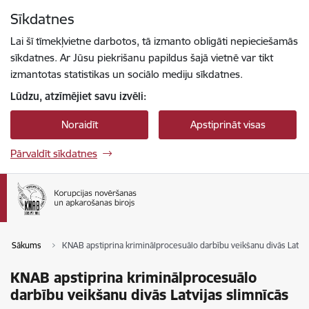
Pāriet uz lapas saturu
Sīkdatnes
Spied
lai meklētu
Enter
Lai šī tīmekļvietne darbotos, tā izmanto obligāti nepieciešamās
sīkdatnes. Ar Jūsu piekrišanu papildus šajā vietnē var tikt
izmantotas statistikas un sociālo mediju sīkdatnes.
Lūdzu, atzīmējiet savu izvēli:
Noraidīt
Apstiprināt visas
Pārvaldīt sīkdatnes
Sākums
KNAB apstiprina kriminālprocesuālo darbību veikšanu divās Latvij
KNAB apstiprina kriminālprocesuālo
darbību veikšanu divās Latvijas slimnīcās