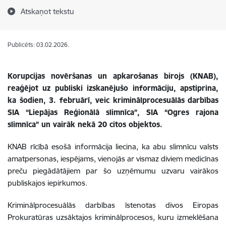
Atskaņot tekstu
Publicēts: 03.02.2026.
Korupcijas novēršanas un apkarošanas birojs (KNAB),
reaģējot uz publiski izskanējušo informāciju, apstiprina,
ka šodien, 3. februārī, veic kriminālprocesuālās darbības
SIA “Liepājas Reģionālā slimnīca”, SIA “Ogres rajona
slimnīca” un vairāk nekā 20 citos objektos.
KNAB rīcībā esošā informācija liecina, ka abu slimnīcu valsts
amatpersonas, iespējams, vienojās ar vismaz diviem medicīnas
preču piegādātājiem par šo uzņēmumu uzvaru vairākos
publiskajos iepirkumos.
Kriminālprocesuālās darbības īstenotas divos Eiropas
Prokuratūras uzsāktajos kriminālprocesos, kuru izmeklēšana