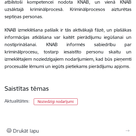
atbilstoši kompetencei nodota KNAB, un vienā KNAB
uzsāktajā kriminālprocesā. Kriminālprocesos aizturētas
septiņas personas.
KNAB izmeklēšana pašlaik ir tās aktīvākajā fāzē, un plašākas
informācijas atklāšana var kaitēt pierādījumu iegūšanai un
nostiprināšanai. KNAB informēs sabiedrību par
kriminālprocesu, tostarp iesaistīto personu skaitu un
izmeklētajiem noziedzīgajiem nodarījumiem, kad būs pieņemti
procesuālie lēmumi un iegūts pietiekams pierādījumu apjoms.
Saistītas tēmas
Aktualitātes:
Noziedzīgi nodarījumi
Drukāt lapu