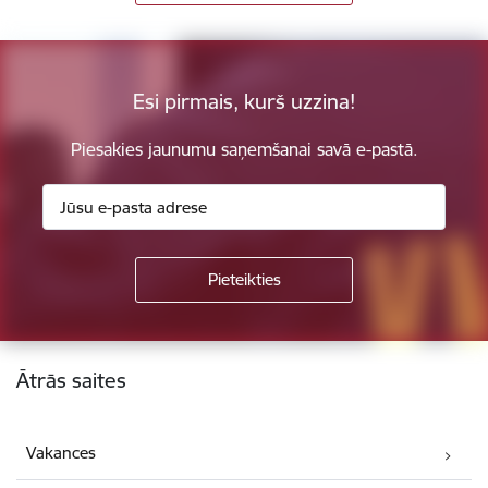
Esi pirmais, kurš uzzina!
Piesakies jaunumu saņemšanai savā e-pastā.
Kājene
Ātrās saites
Vakances