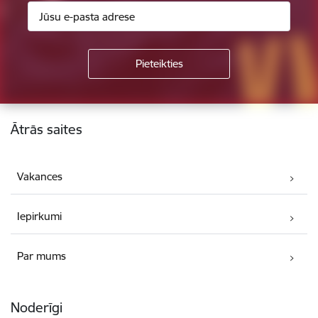
Kājene
Ātrās saites
Vakances
Iepirkumi
Par mums
Noderīgi