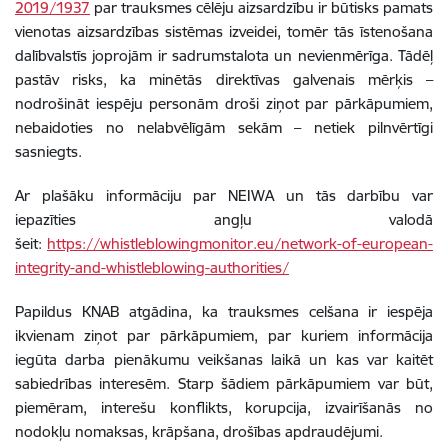
2019/1937
par trauksmes cēlēju aizsardzību ir būtisks pamats
vienotas aizsardzības sistēmas izveidei, tomēr tās īstenošana
dalībvalstīs joprojām ir sadrumstalota un nevienmērīga. Tādēļ
pastāv risks, ka minētās direktīvas galvenais mērķis –
nodrošināt iespēju personām droši ziņot par pārkāpumiem,
nebaidoties no nelabvēlīgām sekām – netiek pilnvērtīgi
sasniegts.
Ar plašāku informāciju par NEIWA un tās darbību var
iepazīties angļu valodā
šeit:
https://whistleblowingmonitor.eu/network-of-european-
integrity-and-whistleblowing-authorities/
Papildus KNAB atgādina, ka trauksmes celšana
ir iespēja
ikvienam ziņot par pārkāpumiem, par kuriem informācija
iegūta darba pienākumu veikšanas laikā un kas var kaitēt
sabiedrības interesēm
. Starp šādiem pārkāpumiem var būt,
piemēram, interešu konflikts, korupcija, izvairīšanās no
nodokļu nomaksas, krāpšana, drošības apdraudējumi.