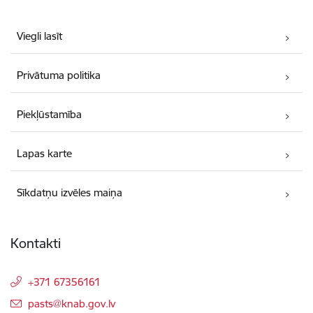
Viegli lasīt
Privātuma politika
Piekļūstamība
Lapas karte
Sīkdatņu izvēles maiņa
Kontakti
+371 67356161
E-pasts:
pasts@knab.gov.lv