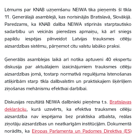
Lēmums par KNAB uzņemšanu NEIWA tika pieņemts šī tīkla
11. Ģenerālajā asamblejā, kas norisinājās Bratislavā, Slovākijā.
Paredzams, ka KNAB dalība NEIWA stiprinās starptautisko
sadarbību un veicinās pieredzes apmaiņu, kā arī sniegs
papildu iespējas pilnveidot Latvijas trauksmes cēlēju
aizsardzības sistēmu, pārņemot citu valstu labāko praksi.
Ģenerālās asamblejas laikā arī notika aptuveni 40 ekspertu
diskusija par aktuālajiem izaicinājumiem trauksmes cēlēju
aizsardzības jomā, tostarp normatīvā regulējuma īstenošanas
atšķirībām starp tīkla dalībvalstīm un praktiskajiem šķēršļiem
ziņošanas mehānismu efektīvai darbībai.
Diskusijas rezultātā NEIWA dalībnieki pieņēma t.s.
Bratislavas
deklarāciju
, kurā uzsvērts, ka efektīva trauksmes cēlēju
aizsardzība nav iespējama bez praktiska atbalsta, reālas
ziņotāju aizsardzības un neatkarīgām institūcijām. Dokumentā
norādīts, ka
Eiropas Parlamenta un Padomes Direktīva (ES)