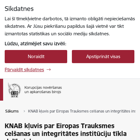
Pāriet uz lapas saturu
Sīkdatnes
Spied
lai meklētu
Enter
Lai šī tīmekļvietne darbotos, tā izmanto obligāti nepieciešamās
sīkdatnes. Ar Jūsu piekrišanu papildus šajā vietnē var tikt
izmantotas statistikas un sociālo mediju sīkdatnes.
Lūdzu, atzīmējiet savu izvēli:
Noraidīt
Apstiprināt visas
Pārvaldīt sīkdatnes
Sākums
KNAB kļuvis par Eiropas Trauksmes celšanas un integritātes institū
KNAB kļuvis par Eiropas Trauksmes
celšanas un integritātes institūciju tīkla