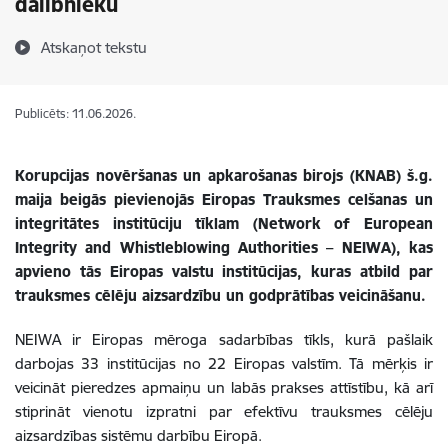
dalībnieku
Atskaņot tekstu
Publicēts: 11.06.2026.
Korupcijas novēršanas un apkarošanas birojs (KNAB) š.g.
maija beigās pievienojās Eiropas Trauksmes celšanas un
integritātes institūciju tīklam (Network of European
Integrity and Whistleblowing Authorities – NEIWA), kas
apvieno tās Eiropas valstu institūcijas, kuras atbild par
trauksmes cēlēju aizsardzību un godprātības veicināšanu.
NEIWA ir Eiropas mēroga sadarbības tīkls, kurā pašlaik
darbojas 33 institūcijas no 22 Eiropas valstīm. Tā mērķis ir
veicināt pieredzes apmaiņu un labās prakses attīstību, kā arī
stiprināt vienotu izpratni par efektīvu trauksmes cēlēju
aizsardzības sistēmu darbību Eiropā.