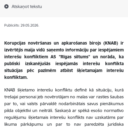
Atskaņot tekstu
Publicēts: 29.05.2026.
Korupcijas novēršanas un apkarošanas birojs (KNAB) ir
izvērtējis maija vidū saņemto informāciju par iespējamiem
interešu konfliktiem AS "Rīgas siltums" un
norāda, ka
publiski izskanējušās iespējamās interešu konflikta
situācijas pēc pazīmēm atbilst šķietamajam interešu
konfliktam.
KNAB šķietamo interešu konfliktu definē kā situāciju, kurā
trešajai personai jeb novērotājam no malas var rasties šaubas
par to, vai valsts pārvaldē nodarbinātais savus pienākumus
pilda objektīvi un neitrāli. Saskaņā ar spēkā esošo normatīvo
regulējumu šķietamais interešu konflikts nav uzskatāms par
likuma pārkāpumu un par to nav paredzēta juridiska