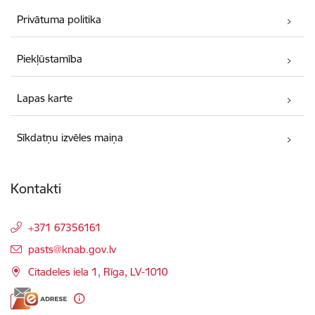
Privātuma politika
Piekļūstamība
Lapas karte
Sīkdatņu izvēles maiņa
Kontakti
+371 67356161
E-pasts:
pasts@knab.gov.lv
Citadeles iela 1, Rīga, LV-1010