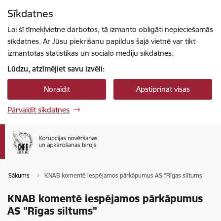
Pāriet uz lapas saturu
Sīkdatnes
Spied
lai meklētu
Enter
Lai šī tīmekļvietne darbotos, tā izmanto obligāti nepieciešamās
sīkdatnes. Ar Jūsu piekrišanu papildus šajā vietnē var tikt
izmantotas statistikas un sociālo mediju sīkdatnes.
Lūdzu, atzīmējiet savu izvēli:
Noraidīt
Apstiprināt visas
Pārvaldīt sīkdatnes
Sākums
KNAB komentē iespējamos pārkāpumus AS "Rīgas siltums"
KNAB komentē iespējamos pārkāpumus
AS "Rīgas siltums"