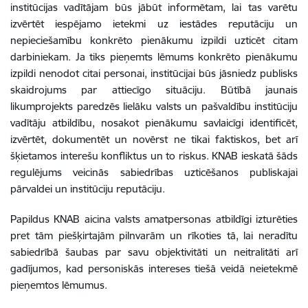
institūcijas vadītājam būs jābūt informētam, lai tas varētu
izvērtēt iespējamo ietekmi uz iestādes reputāciju un
nepieciešamību konkrēto pienākumu izpildi uzticēt citam
darbiniekam. Ja tiks pieņemts lēmums konkrēto pienākumu
izpildi nenodot citai personai, institūcijai būs jāsniedz publisks
skaidrojums par attiecīgo situāciju. Būtībā jaunais
likumprojekts paredzēs lielāku valsts un pašvaldību institūciju
vadītāju atbildību, nosakot pienākumu savlaicīgi identificēt,
izvērtēt, dokumentēt un novērst ne tikai faktiskos, bet arī
šķietamos interešu konfliktus un to riskus.
KNAB ieskatā šāds
regulējums veicinās sabiedrības uzticēšanos publiskajai
pārvaldei un institūciju reputāciju.
Papildus KNAB aicina valsts amatpersonas atbildīgi izturēties
pret tām piešķirtajām pilnvarām un rīkoties tā, lai neradītu
sabiedrībā šaubas par savu objektivitāti un neitralitāti arī
gadījumos, kad personiskās intereses tiešā veidā neietekmē
pieņemtos lēmumus.