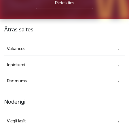
Kājene
Ātrās saites
Vakances
Iepirkumi
Par mums
Noderīgi
Viegli lasīt