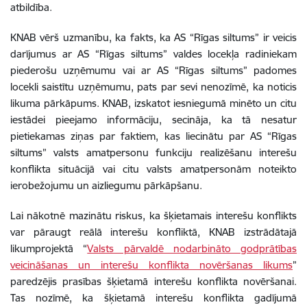
atbildība.
KNAB vērš uzmanību, ka fakts, ka AS “Rīgas siltums” ir veicis
darījumus ar AS “Rīgas siltums” valdes locekļa radiniekam
piederošu uzņēmumu vai ar AS “Rīgas siltums” padomes
locekli saistītu uzņēmumu, pats par sevi nenozīmē, ka noticis
likuma pārkāpums. KNAB, izskatot iesniegumā minēto un citu
iestādei pieejamo informāciju, secināja, ka tā nesatur
pietiekamas ziņas par faktiem, kas liecinātu par AS “Rīgas
siltums” valsts amatpersonu funkciju realizēšanu interešu
konflikta situācijā vai citu valsts amatpersonām noteikto
ierobežojumu un aizliegumu pārkāpšanu.
Lai nākotnē mazinātu riskus, ka šķietamais interešu konflikts
var pāraugt reālā interešu konfliktā, KNAB izstrādātajā
likumprojektā “
Valsts pārvaldē nodarbināto godprātības
veicināšanas un interešu konflikta novēršanas likums
”
paredzējis prasības šķietamā interešu konflikta novēršanai.
Tas nozīmē, ka šķietamā interešu konflikta gadījumā