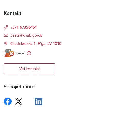
Kontakti
+371 67356161
E-pasts:
pasts@knab.gov.lv
Citadeles iela 1, Rīga, LV-1010
Visi kontakti
Sekojiet mums