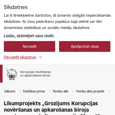
Pāriet uz lapas saturu
Sīkdatnes
Spied
lai meklētu
Enter
Lai šī tīmekļvietne darbotos, tā izmanto obligāti nepieciešamās
sīkdatnes. Ar Jūsu piekrišanu papildus šajā vietnē var tikt
izmantotas statistikas un sociālo mediju sīkdatnes.
Lūdzu, atzīmējiet savu izvēli:
Noraidīt
Apstiprināt visas
Pārvaldīt sīkdatnes
Sākums
Darbības jomas
Tiesību akti
Tiesību aktu projekti
Li
Likumprojekts „Grozījums Korupcijas
novēršanas un apkarošanas biroja