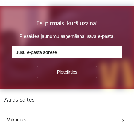
Esi pirmais, kurš uzzina!
Piesakies jaunumu saņemšanai savā e-pastā.
Kājene
Ātrās saites
Vakances