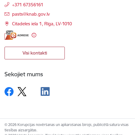
+371 67356161
E-pasts:
pasts@knab.gov.lv
Citadeles iela 1, Rīga, LV-1010
Visi kontakti
Sekojiet mums
© 2026 Korupcijas novēršanas un apkarošanas birojs, publicētā satura visas
tiesības aizsargātas.