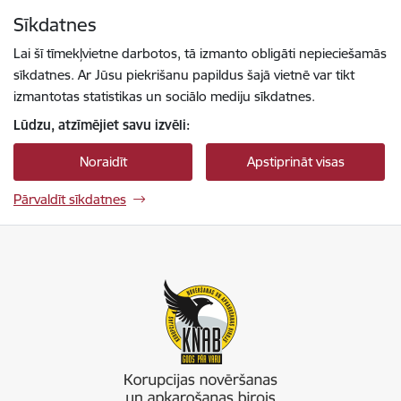
Pāriet uz lapas saturu
Sīkdatnes
Spied
lai meklētu
Enter
Lai šī tīmekļvietne darbotos, tā izmanto obligāti nepieciešamās
sīkdatnes. Ar Jūsu piekrišanu papildus šajā vietnē var tikt
izmantotas statistikas un sociālo mediju sīkdatnes.
Lūdzu, atzīmējiet savu izvēli:
Noraidīt
Apstiprināt visas
Pārvaldīt sīkdatnes
Korupcijas novēršanas un apkarošanas birojs