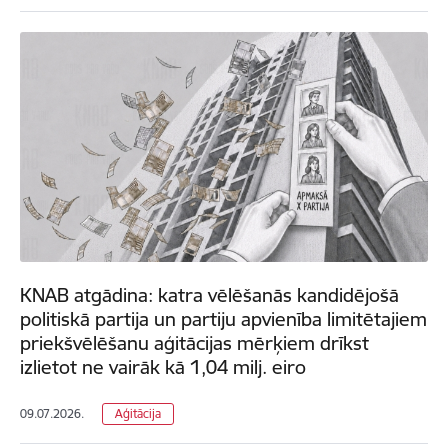
KNAB atgādina: katra vēlēšanās kandidējošā
politiskā partija un partiju apvienība limitētajiem
priekšvēlēšanu aģitācijas mērķiem drīkst
izlietot ne vairāk kā 1,04 milj. eiro
09.07.2026.
Aģitācija