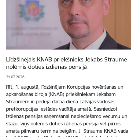
Līdzšinējais KNAB priekšnieks Jēkabs Straume
nolēmis doties izdienas pensijā
31.07.2026.
Rīt, 1. augustā, līdzšinējam Korupcijas novēršanas un
apkarošanas biroja (KNAB) priekšniekam Jēkabam
Straumem ir pēdējā darba diena Latvijas vadošās
pretkorupcijas iestādes vadītāja amatā. Sasniedzot
izdienas pensijas saņemšanai nepieciešamo vecumu un
stāžu, viņš nolēmis doties izdienas pensijā vēl pirms
amata pilnvaru termiņa beigām. J. Straume KNAB vada