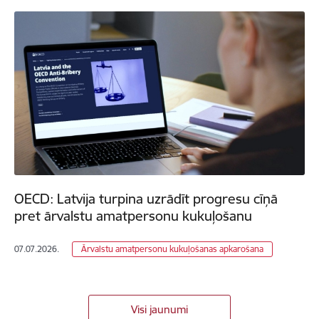
OECD: Latvija turpina uzrādīt progresu cīņā
pret ārvalstu amatpersonu kukuļošanu
07.07.2026.
Ārvalstu amatpersonu kukuļošanas apkarošana
Visi jaunumi