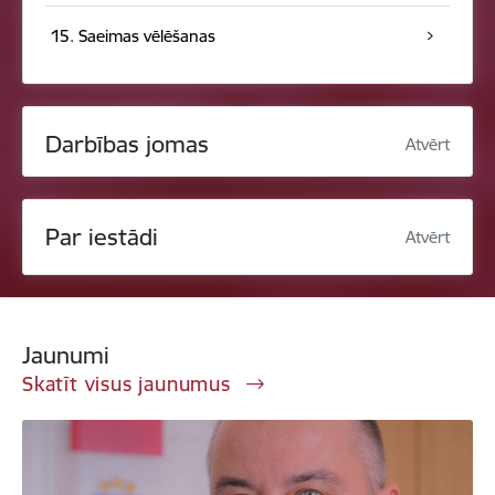
15. Saeimas vēlēšanas
Darbības jomas
Atvērt
Par iestādi
Atvērt
Jaunumi
Skatīt visus jaunumus