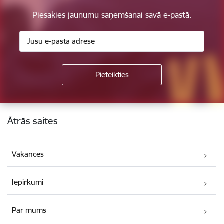
Piesakies jaunumu saņemšanai savā e-pastā.
Kājene
Ātrās saites
Vakances
Iepirkumi
Par mums