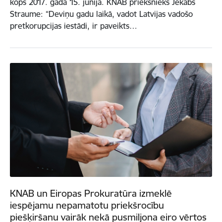
kopš 2017. gada 15. jūnija. KNAB priekšnieks Jēkabs
Straume: “Deviņu gadu laikā, vadot Latvijas vadošo
pretkorupcijas iestādi, ir paveikts…
KNAB un Eiropas Prokuratūra izmeklē
iespējamu nepamatotu priekšrocību
piešķiršanu vairāk nekā pusmiljona eiro vērtos