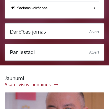
15. Saeimas vēlēšanas
Darbības jomas
Atvērt
Par iestādi
Atvērt
Jaunumi
Skatīt visus jaunumus