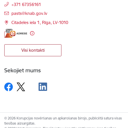
+371 67356161
E-pasts:
pasts@knab.gov.lv
Citadeles iela 1, Rīga, LV-1010
Visi kontakti
Sekojiet mums
© 2026 Korupcijas novēršanas un apkarošanas birojs, publicētā satura visas
tiesības aizsargātas.