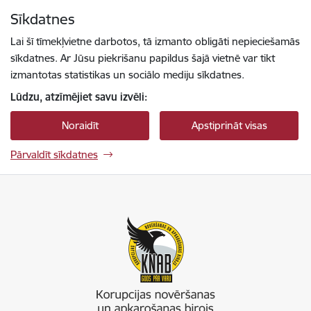
Pāriet uz lapas saturu
Sīkdatnes
Spied
lai meklētu
Enter
Lai šī tīmekļvietne darbotos, tā izmanto obligāti nepieciešamās
sīkdatnes. Ar Jūsu piekrišanu papildus šajā vietnē var tikt
izmantotas statistikas un sociālo mediju sīkdatnes.
Lūdzu, atzīmējiet savu izvēli:
Noraidīt
Apstiprināt visas
Pārvaldīt sīkdatnes
Korupcijas novēršanas un apkarošanas birojs