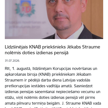
Līdzšinējais KNAB priekšnieks Jēkabs Straume
nolēmis doties izdienas pensijā
31.07.2026.
Rīt, 1. augustā, līdzšinējam Korupcijas novēršanas un
apkarošanas biroja (KNAB) priekšniekam Jēkabam
Straumem ir pēdējā darba diena Latvijas vadošās
pretkorupcijas iestādes vadītāja amatā. Sasniedzot
izdienas pensijas saņemšanai nepieciešamo vecumu un
stāžu, viņš nolēmis doties izdienas pensijā vēl pirms
amata pilnvaru termiņa beigām. J. Straume KNAB vada