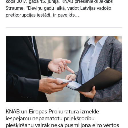
kopš 2017. gada 15. jūnija. KNAB priekšnieks Jēkabs
Straume: “Deviņu gadu laikā, vadot Latvijas vadošo
pretkorupcijas iestādi, ir paveikts…
KNAB un Eiropas Prokuratūra izmeklē
iespējamu nepamatotu priekšrocību
piešķiršanu vairāk nekā pusmiljona eiro vērtos