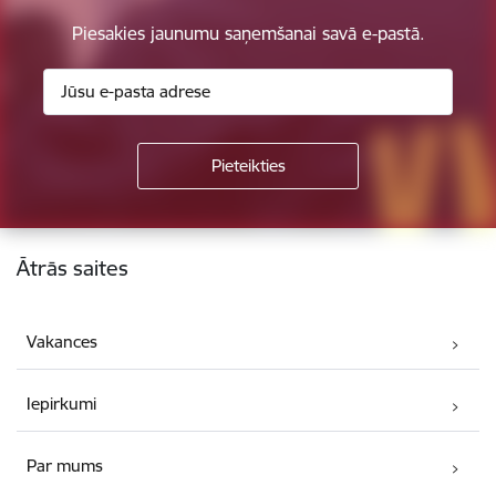
Piesakies jaunumu saņemšanai savā e-pastā.
Kājene
Ātrās saites
Vakances
Iepirkumi
Par mums