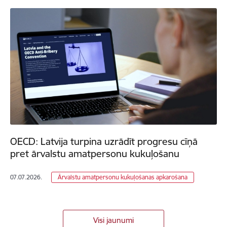
OECD: Latvija turpina uzrādīt progresu cīņā
pret ārvalstu amatpersonu kukuļošanu
07.07.2026.
Ārvalstu amatpersonu kukuļošanas apkarošana
Visi jaunumi