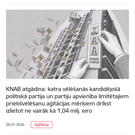
KNAB atgādina: katra vēlēšanās kandidējošā
politiskā partija un partiju apvienība limitētajiem
priekšvēlēšanu aģitācijas mērķiem drīkst
izlietot ne vairāk kā 1,04 milj. eiro
09.07.2026.
Aģitācija